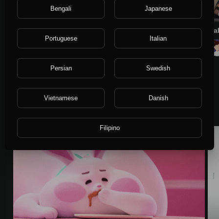
Bengali
Japanese
0:28
Транслировать онлайн легко !
iva
Portuguese
Italian
promo_ltd
231 ভিউ
·
4 বছর আগে
Persian
Swedish
Vietnamese
Danish
আরো অন্বেষণ
কমেডি
Filipino