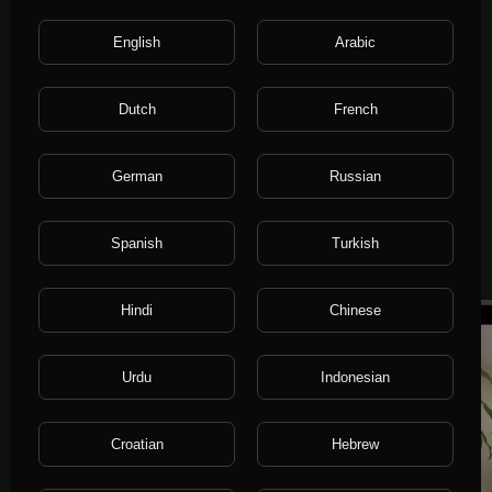
English
Arabic
0:16
ФИТНЕС ГДЕ УГОДНО Аниканова Виктория
promo_ltd
Dutch
French
365 ভিউ
·
4 বছর আগে
German
Russian
Spanish
Turkish
আরো অন্বেষণ
মানুষ এবং ব্লগ
Hindi
Chinese
Urdu
Indonesian
Croatian
Hebrew