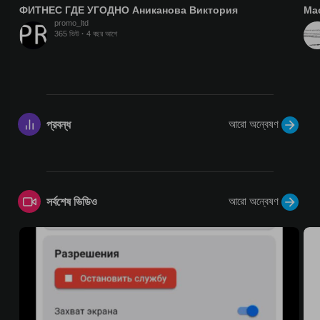
ФИТНЕС ГДЕ УГОДНО Аниканова Виктория
Мас
promo_ltd
365 ভিউ
·
4 বছর আগে
আরো অন্বেষণ
প্রবন্ধ
আরো অন্বেষণ
সর্বশেষ ভিডিও