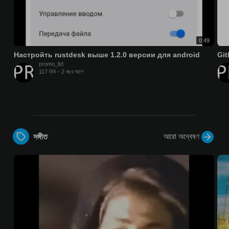
0:49
Настройть rustdesk выше 1.2.0 версии для android
Git
promo_ltd
117 ভিউ
·
2 বছর আগে
আরো অন্বেষণ
সঙ্গীত