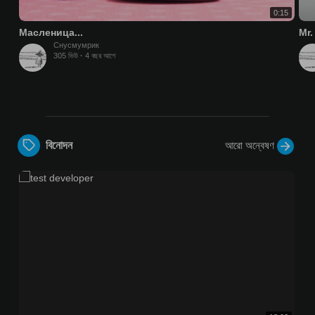
0:15
Масленица...
Mr.
Снусмумрик
305 ভিউ
·
4 বছর আগে
আরো অন্বেষণ
বিনোদন