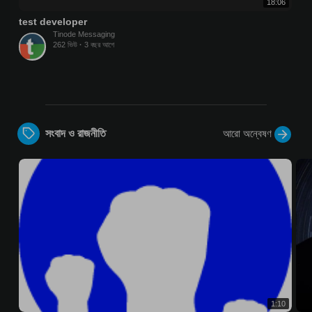
18:06
test developer
Tinode Messaging
262 ভিউ
·
3 বছর আগে
আরো অন্বেষণ
সংবাদ ও রাজনীতি
1:10