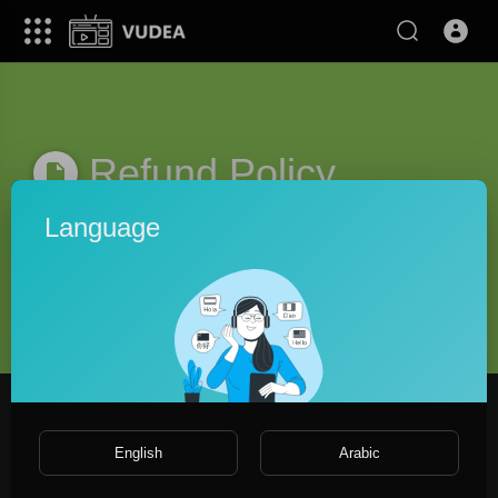
Refund Policy
Language
1- Refund Page .
Lorem ipsum dolor sit amet, consectetur adipisicing elit, sed do
eiusmod tempor incididunt ut labore et dolore magna aliqua.
Ut enim ad minim veniam, quis nostrud exercitation ullamco
laboris nisi ut aliquip ex ea commodo consequat. Duis aute
irure dolor in reprehenderit in voluptate velit esse cillum dolore
eu fugiat nulla pariatur. Excepteur sint occaecat cupidatat non
English
Arabic
proident, sunt in culpa qui officia deserunt mollit anim id est
laborum.